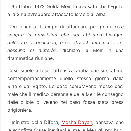
Il 6 ottobre 1973 Golda Meir fu avvisata che l’Egitto
e la Siria avrebbero attaccato Israele all’alba.
C’era ancora il tempo di attaccare per primi.
«C’è
sempre la possibilità che noi abbiamo bisogno
dell’aiuto di qualcuno, e se attacchiamo per primi
nessuno ci aiuterà»
, dichiarò la Meir in una
drammatica riunione.
Così Israele attese l’offensiva araba che si scatenò
contemporaneamente quello stesso giorno dalla
Siria e dall’Egitto. Le cose sembravano messe così
male che il medico personale della Meir le consegnò
delle pillole di veleno nel caso fosse stata presa
prigioniera.
Il ministro della Difesa,
Moshe Dayan
, pensava che
la sconfitta fosse inevitabile, ma la Meir gli proibì di