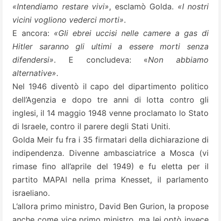
«Intendiamo restare vivi»
, esclamò Golda.
«I nostri
vicini vogliono vederci morti»
.
E ancora:
«Gli ebrei uccisi nelle camere a gas di
Hitler saranno gli ultimi a essere morti senza
difendersi»
. E concludeva: «
Non abbiamo
alternative»
.
Nel 1946 diventò il capo del dipartimento politico
dell’Agenzia e dopo tre anni di lotta contro gli
inglesi, il 14 maggio 1948 venne proclamato lo Stato
di Israele, contro il parere degli Stati Uniti.
Golda Meir fu fra i 35 firmatari della dichiarazione di
indipendenza. Divenne ambasciatrice a Mosca (vi
rimase fino all’aprile del 1949) e fu eletta per il
partito
MAPAI
nella prima Knesset, il parlamento
israeliano.
L’allora primo ministro, David Ben Gurion, la propose
anche come vice primo ministro, ma lei optò invece