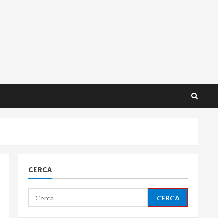
CERCA
Ricerca
per: