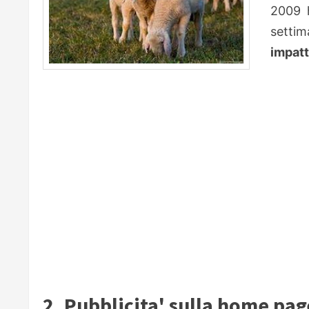
2009 
settim
impatt
2. Pubblicita' sulla home pag