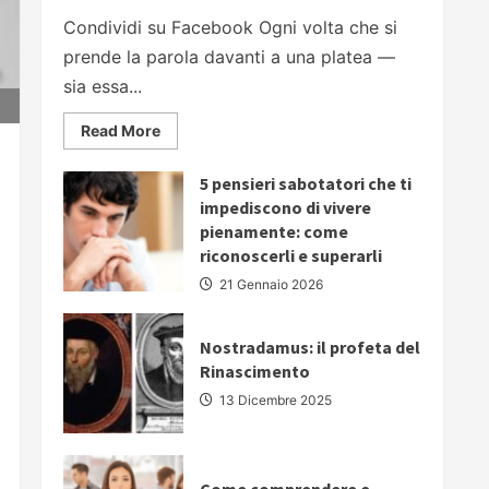
Condividi su Facebook Ogni volta che si
prende la parola davanti a una platea —
sia essa...
Read
Read More
more
about
PARLARE
5 pensieri sabotatori che ti
IN
PUBBLICO:
impediscono di vivere
5
pienamente: come
strategie
fondamentali
riconoscerli e superarli
per
comunicare
21 Gennaio 2026
con
autorevolezza
e
convincere
Nostradamus: il profeta del
il
Rinascimento
proprio
pubblico
13 Dicembre 2025