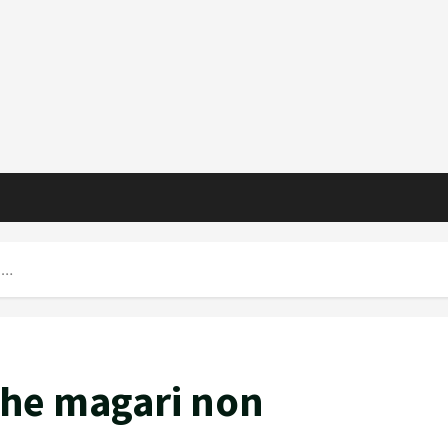
e…
 che magari non