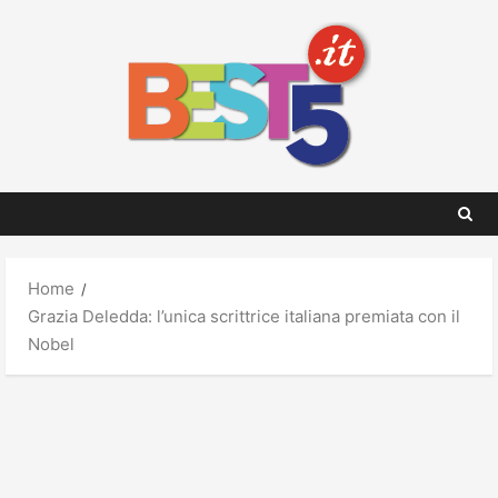
Skip
to
content
Home
Grazia Deledda: l’unica scrittrice italiana premiata con il
Nobel