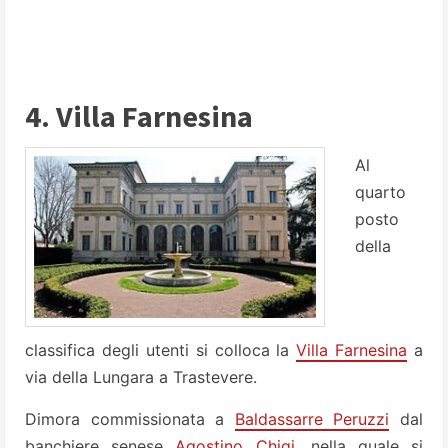
4. Villa Farnesina
Al
quarto
posto
della
classifica degli utenti si colloca la
Villa Farnesina
a
via della Lungara a Trastevere.
Dimora commissionata a
Baldassarre Peruzzi
dal
banchiere senese
Agostino Chigi
, nella quale si