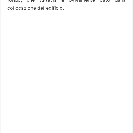
fondo, che tuttavia è ovviamente dato dalla
collocazione dell’edificio.