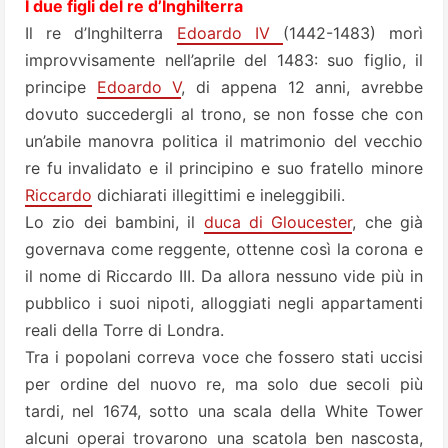
I due figli del re d’Inghilterra
Il re d’Inghilterra
Edoardo IV
(1442-1483) morì
improvvisamente nell’aprile del 1483: suo figlio, il
principe
Edoardo V
, di appena 12 anni, avrebbe
dovuto succedergli al trono, se non fosse che con
un’abile manovra politica il matrimonio del vecchio
re fu invalidato e il principino e suo fratello minore
Riccardo
dichiarati illegittimi e ineleggibili.
Lo zio dei bambini, il
duca di Gloucester
, che già
governava come reggente, ottenne così la corona e
il nome di Riccardo III. Da allora nessuno vide più in
pubblico i suoi nipoti, alloggiati negli appartamenti
reali della Torre di Londra.
Tra i popolani correva voce che fossero stati uccisi
per ordine del nuovo re, ma solo due secoli più
tardi, nel 1674, sotto una scala della White Tower
alcuni operai trovarono una scatola ben nascosta,