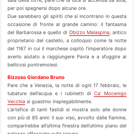
sala della torre, pare che la luce si accenda da sola,
per poi spegnersi dopo alcune ore.
Due sarebbero gli spiriti che si incontrano in questa
occasione di fronte al grande camino: il fantasma
del Barbarossa e quello di
Obizzo Malaspina
, antico
proprietario del castello, a colloquio come la notte
del 1167 in cui il marchese ospitò l’imperatore dopo
averlo aiutato a raggiungere Pavia e a sfuggire ai
bellicosi pontremolesi.
Bizzoso Giordano Bruno
Pare che a Venezia, la notte di ogni 17 febbraio, le
tubature dell’acqua e i rubinetti di
Ca’ Mocenigo
Vecchia
si guastino inspiegabilmente.
L’artefice di tanti fastidi si mostra solo alle donne
con più di 85 anni: il suo viso, avvolto dalle fiamme,
comparirebbe all’ultima finestra dell’ultimo piano del
palazzo affacciato sulla laguna.