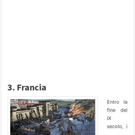
3. Francia
Entro la
fine del
IX
secolo, i