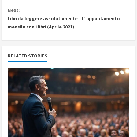
n
Next:
Libri da leggere assolutamente – L’ appuntamento
t
mensile con i libri (Aprile 2021)
i
n
RELATED STORIES
u
e
R
e
a
d