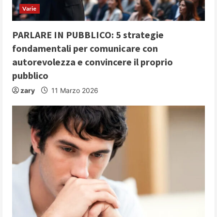
i
Varie
n
PARLARE IN PUBBLICO: 5 strategie
g
fondamentali per comunicare con
autorevolezza e convincere il proprio
pubblico
zary
11 Marzo 2026