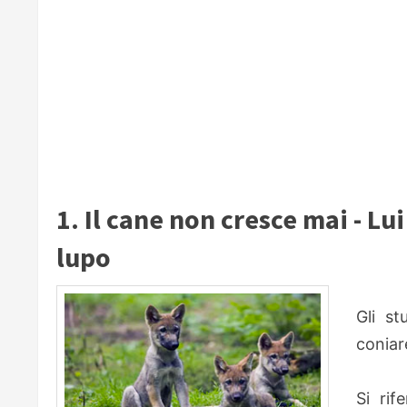
1. Il cane non cresce mai - Lui
lupo
Gli st
coniar
Si rif