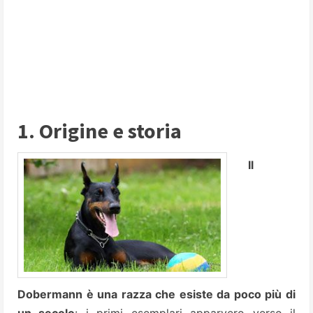
1. Origine e storia
Il
Dobermann è una razza che esiste da poco più di
un secolo
: i primi esemplari apparvero verso il