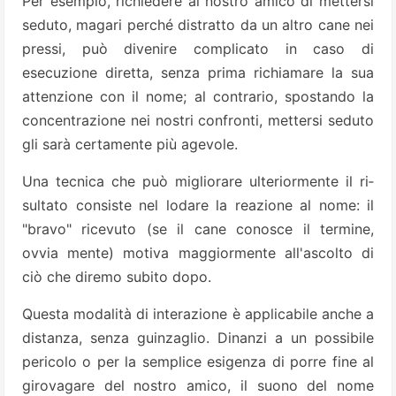
Per esempio, richiedere al no­stro amico di mettersi
seduto, maga­ri perché distratto da un altro cane nei
pressi, può divenire complicato in caso di
esecuzione diretta, senza prima richiamare la sua
attenzione con il nome; al contrario, spostan­do la
concentrazione nei nostri con­fronti, mettersi seduto
gli sarà certa­mente più agevole.
Una tecnica che può migliorare ulteriormente il ri­
sultato consiste nel lodare la reazio­ne al nome: il
"bravo" ricevuto (se il cane conosce il termine,
ovvia­ mente) motiva maggiormente all'a­scolto di
ciò che diremo subito do­po.
Questa modalità di interazione è applicabile anche a
distanza, sen­za guinzaglio. Dinanzi a un possibi­le
pericolo o per la semplice esigen­za di porre fine al
girovagare del no­stro amico, il suono del nome