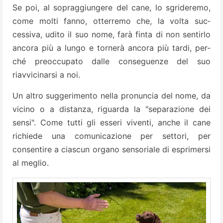
Se poi, al sopraggiungere del cane, lo sgrideremo,
come molti fanno, otterremo che, la volta suc­
cessiva, udito il suo nome, farà fin­ta di non sentirlo
ancora più a lun­go e tornerà ancora più tardi, per­
ché preoccupato dalle conseguen­ze del suo
riavvicinarsi a noi.
Un altro suggerimento nella pronuncia del nome, da
vicino o a distanza, riguarda la "separazione dei
sen­si". Come tutti gli esseri viventi, an­che il cane
richiede una comunica­zione per settori, per
consentire a ciascun organo sensoriale di espri­mersi
al meglio.