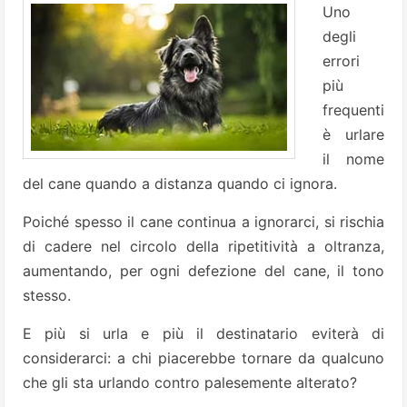
Uno
degli
errori
più
frequen­ti
è urlare
il nome
del ca­ne quando a distanza quan­do ci ignora.
Poiché spesso il cane continua a ignorarci, si rischia
di cadere nel circolo della ripetitività a oltranza,
aumentando, per ogni defezione del cane, il tono
stesso.
E più si urla e più il destinatario evi­terà di
considerarci: a chi piacereb­be tornare da qualcuno
che gli sta urlando contro palesemente alte­rato?