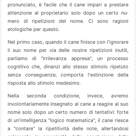
pronunciato, è facile che il cane impari a prestare
attenzione al proprietario solo dopo un certo nu­
mero di ripetizioni del nome. Ci so­no ragioni
etologiche per questo.
Nel primo caso, quando il ca­ne finisce con l'ignorare
il suo nome per via delle no­stre ripetizioni inutili,
parliamo di "irrilevanza appresa", un proces­so
cognitivo che, dinanzi allo stes­so stimolo ripetuto
senza conse­guenze, comporta l'estinzione del­la
risposta allo stimolo medesimo.
Nella seconda condizione, invece, avremo
involontariamente insegna­to al cane a reagire al suo
nome so­lo dopo un certo numero di tenta­tivi: forte
di un'intelligenza "logico matematica", il cane riesce
a "con­tare" la ripetitività delle note, al­lertandosi