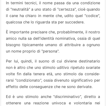
In termini tecnici, il nome passa da una condizione
di "neutralità" a uno stato di "certez­za", cioè quando
il cane ha chiaro in mente che, udito quel "codice",
qualcosa che lo riguarda sta per suc­cedere.
È importante precisare che, probabilmente, il nostro
amico nul­la sa dell'identità nominativa, ossia di quel
bisogno tipicamente uma­no di attribuire a ognuno
un nome proprio di "persona".
Per lui, quin­di, il suono di cui diviene destinatario
non è altro che uno stimolo udi­tivo ripetuto svariate
volte fin dalla tenera età, uno stimolo da conside­
rarsi "condizionato", ossia divenu­to significativo per
effetto delle con­seguenze che ne sono derivate.
Ed è uno stimolo anche "discriminati­vo", diretto a
ottenere una reazione univoca e volontaria nei