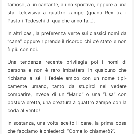
famoso, a un cantante, a uno sportivo, op­pure a una
star televisiva a quat­tro zampe (quanti Rex tra i
Pasto­ri Tedeschi di qualche anno fa…).
In altri casi, la preferenza verte sui classici nomi da
“cane” oppu­re riprende il ricordo chi c’è sta­to e non
è più con noi.
Una ten­denza recente privilegia poi i no­mi di
persona e non è raro imbattersi in qualcuno che
richiama a sé il fedele amico con un nome tipi­
camente umano, tanto da stupirci nel vedere
comparire, invece di un “Mario” o una “Lisa” con
postura eretta, una creatura a quattro zam­pe con la
coda al vento!
In sostan­za, una volta scelto il cane, la pri­ma cosa
che facciamo è chieder­ci: “Come lo chiamerò?”.