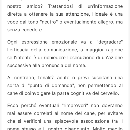
nostro amico? Trattandosi di un'in­formazione
diretta a ottenere la sua attenzione, l'ideale è una
voce dal tono "neutro" o eventualmente al­legro, ma
senza eccedere.
Ogni espressione emozionale va a "de­gradare"
l'efficacia della comuni­cazione, a maggior ragione
se l'intento è di richiedere l'esecuzione di un'azione
successiva alla pronun­cia del nome.
Al contrario, tonalità acute o grevi suscitano una
sorta di "punto di domanda", non permet­tendo al
cane di coinvolgere la par­te cognitiva del cervello.
Ecco per­ché eventuali "rimproveri" non do­vranno
mai essere correlati al nome del cane, per evitare
che si verifi­chi una spiacevole associazione tra il
nome stesso e il nostro disappun­to. Molto meglio