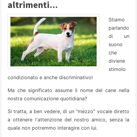
altrimenti...
Stiamo
parlando
di un
suono
che
diviene
stimolo
condizionato e anche discriminativo!
Ma che significato assume il nome del cane nella
no­stra comunicazione quo­tidiana?
Si tratta, a ben vedere, di un "mezzo" vocale diretto
a otte­nere l'attenzione del nostro amico, senza la
quale non potremmo inte­ragire con lui.