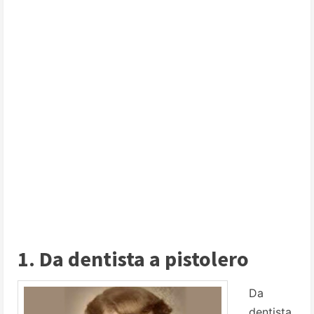
1. Da dentista a pistolero
Da
dentista