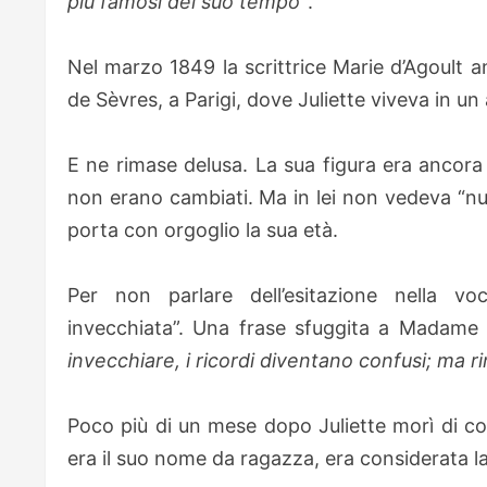
più famosi del suo tempo”
.
Nel marzo 1849 la scrittrice Marie d’Agoult a
de Sèvres, a Parigi, dove Juliette viveva in u
E ne rimase delusa. La sua figura era ancora a
non erano cambiati. Ma in lei non vedeva “nu
porta con orgoglio la sua età.
Per non parlare dell’esitazione nella vo
invecchiata”. Una frase sfuggita a Madame R
invecchiare, i ricordi diventano confusi; ma
Poco più di un mese dopo Juliette morì di c
era il suo nome da ragazza, era considerata l