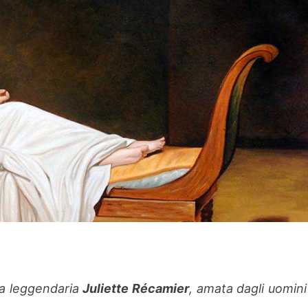
 la leggendaria
Juliette Récamier
, amata dagli uomini