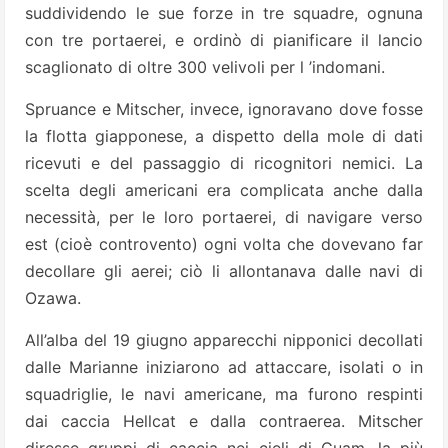
suddividendo le sue forze in tre squadre, ognuna
con tre portaerei, e ordinò di pianificare il lancio
scaglionato di oltre 300 velivoli per l ’indomani.
Spruance e Mitscher, invece, ignoravano dove fosse
la flotta giapponese, a dispetto della mole di dati
ricevuti e del passaggio di ricognitori nemici. La
scelta degli americani era complicata anche dalla
necessità, per le loro portaerei, di navigare verso
est (cioè controvento) ogni volta che dovevano far
decollare gli aerei; ciò li allontanava dalle navi di
Ozawa.
All’alba del 19 giugno apparecchi nipponici decollati
dalle Marianne iniziarono ad attaccare, isolati o in
squadriglie, le navi americane, ma furono respinti
dai caccia Hellcat e dalla contraerea. Mitscher
diresse gruppi di caccia nei cieli di Guam, la più