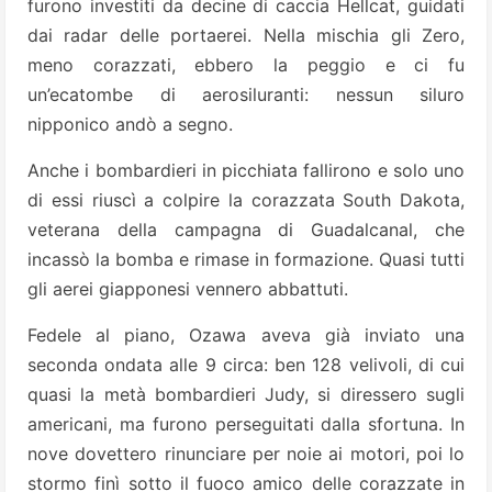
furono investiti da decine di caccia Hellcat, guidati
dai radar delle portaerei. Nella mischia gli Zero,
meno corazzati, ebbero la peggio e ci fu
un’ecatombe di aerosiluranti: nessun siluro
nipponico andò a segno.
Anche i bombardieri in picchiata fallirono e solo uno
di essi riuscì a colpire la corazzata South Dakota,
veterana della campagna di Guadalcanal, che
incassò la bomba e rimase in formazione. Quasi tutti
gli aerei giapponesi vennero abbattuti.
Fedele al piano, Ozawa aveva già inviato una
seconda ondata alle 9 circa: ben 128 velivoli, di cui
quasi la metà bombardieri Judy, si diressero sugli
americani, ma furono perseguitati dalla sfortuna. In
nove dovettero rinunciare per noie ai motori, poi lo
stormo finì sotto il fuoco amico delle corazzate in