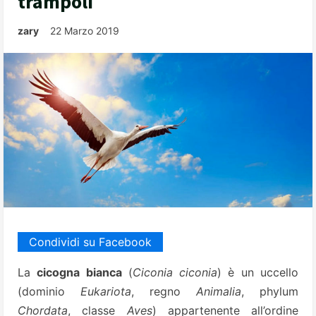
trampoli
zary
22 Marzo 2019
Condividi su Facebook
La
cicogna bianca
(
Ciconia ciconia
) è un uccello
(dominio
Eukariota
, regno
Animalia
, phylum
Chordata
, classe
Aves
) appartenente all’ordine