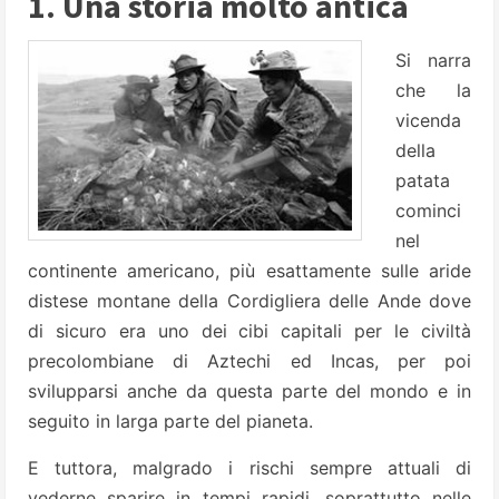
1. Una storia molto antica
Si narra
che la
vicenda
della
patata
cominci
nel
continente americano, più esattamente sulle aride
distese montane della Cordigliera delle Ande dove
di sicuro era uno dei cibi capitali per le civiltà
precolombiane di Aztechi ed Incas, per poi
svilupparsi anche da questa parte del mondo e in
seguito in larga parte del pianeta.
E tuttora, malgrado i rischi sempre attuali di
vederne sparire in tempi rapidi, soprattutto nelle