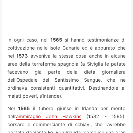
In ogni caso, nel
1565
si hanno testimonianze di
coltivazione nelle isole Canarie ed è appurato che
nel
1573
avveniva la stessa cosa anche in alcune
aree della terraferma spagnola (a Siviglia le patate
facevano già parte della dieta giornaliera
dell’Ospedale del Santissimo Sangue, che ne
ordinava consistenti quantitativi. Destinandole ai
malati poveri, s’intende).
Nel
1565
il tubero giunse in Irlanda per merito
dell’
ammiraglio John Hawkins
(1532 - 1595),
corsaro e commerciante di schiavi, che l’avrebbe
portata da Santa Fé. E in Irlanda, complice una gran