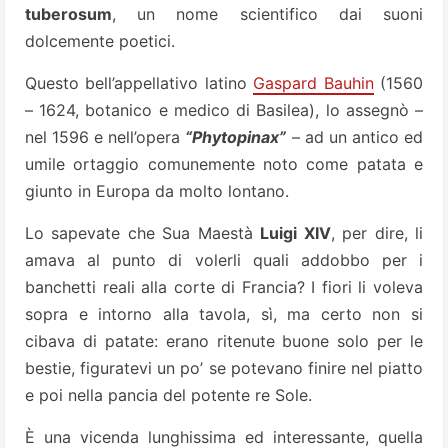
tuberosum
, un nome scientifico dai suoni
dolcemente poetici.
Questo bell’appellativo latino
Gaspard Bauhin
(1560
– 1624, botanico e medico di Basilea), lo assegnò –
nel 1596 e nell’opera
“Phytopinax”
– ad un antico ed
umile ortaggio comunemente noto come patata e
giunto in Europa da molto lontano.
Lo sapevate che Sua Maestà
Luigi XIV
, per dire, li
amava al punto di volerli quali addobbo per i
banchetti reali alla corte di Francia? I fiori li voleva
sopra e intorno alla tavola, sì, ma certo non si
cibava di patate: erano ritenute buone solo per le
bestie, figuratevi un po’ se potevano finire nel piatto
e poi nella pancia del potente re Sole.
È una vicenda lunghissima ed interessante, quella