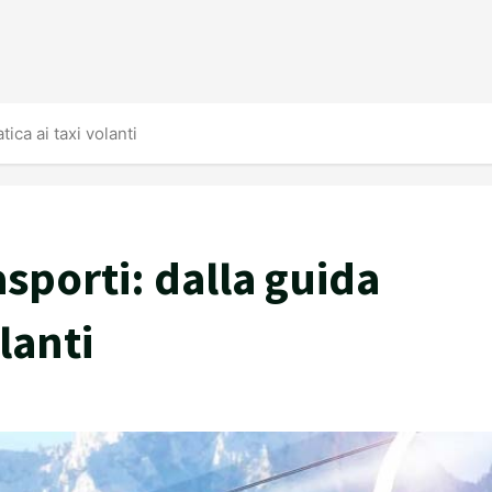
ica ai taxi volanti
asporti: dalla guida
lanti