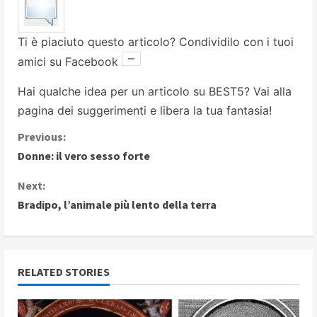
Ti è piaciuto questo articolo? Condividilo con i tuoi
amici su Facebook
Hai qualche idea per un articolo su BEST5? Vai alla
pagina dei suggerimenti
e libera la tua fantasia!
C
Previous:
Donne: il vero sesso forte
o
Next:
n
Bradipo, l’animale più lento della terra
t
i
RELATED STORIES
n