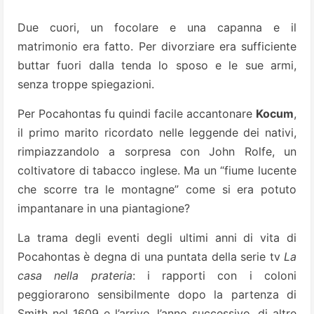
Due cuori, un focolare e una capanna e il
matrimonio era fatto. Per divorziare era sufficiente
buttar fuori dalla tenda lo sposo e le sue armi,
senza troppe spiegazioni.
Per Pocahontas fu quindi facile accantonare
Kocum
,
il primo marito ricordato nelle leggende dei nativi,
rimpiazzandolo a sorpresa con John Rolfe, un
coltivatore di tabacco inglese. Ma un “fiume lucente
che scorre tra le montagne” come si era potuto
impantanare in una piantagione?
La trama degli eventi degli ultimi anni di vita di
Pocahontas è degna di una puntata della serie tv
La
casa nella prateria
: i rapporti con i coloni
peggiorarono sensibilmente dopo la partenza di
Smith nel 1609 e l’arrivo, l’anno successivo, di altre