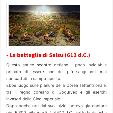
- La battaglia di Salsu (612 d.C.)
Questo antico scontro detiene il poco invidiabile
primato di essere uno dei più sanguinosi mai
combattuti in campo aperto.
Ebbe luogo sulle pianure della Corea settentrionale,
tra il regno coreano di Goguryeo e gli eserciti
invasori della Cina imperiale.
Dopo poche ore dal suo inizio, poteva già contare
più di 300 mila morti. Nel 612 d.C., sotto la dinastia