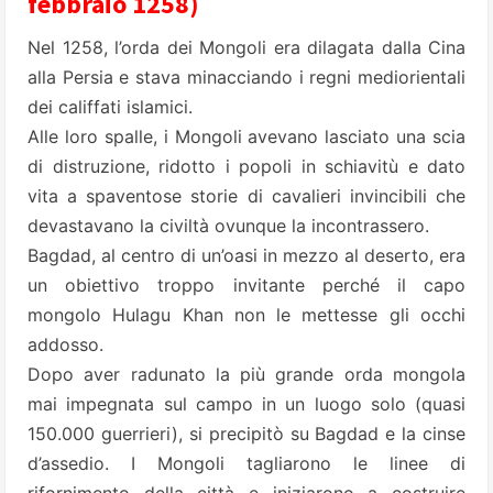
febbraio 1258)
Nel 1258, l’orda dei Mongoli era dilagata dalla Cina
alla Persia e stava minacciando i regni mediorientali
dei califfati islamici.
Alle loro spalle, i Mongoli avevano lasciato una scia
di distruzione, ridotto i popoli in schiavitù e dato
vita a spaventose storie di cavalieri invincibili che
devastavano la civiltà ovunque la incontrassero.
Bagdad, al centro di un’oasi in mezzo al deserto, era
un obiettivo troppo invitante perché il capo
mongolo Hulagu Khan non le mettesse gli occhi
addosso.
Dopo aver radunato la più grande orda mongola
mai impegnata sul campo in un luogo solo (quasi
150.000 guerrieri), si precipitò su Bagdad e la cinse
d’assedio. I Mongoli tagliarono le linee di
rifornimento della città e iniziarono a costruire