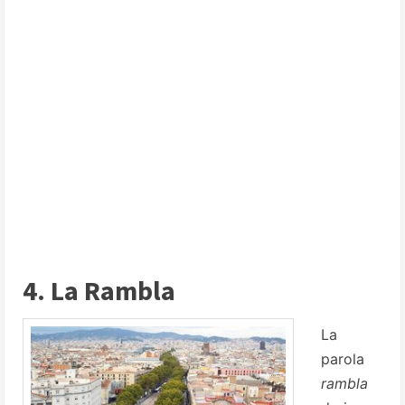
4. La Rambla
La
parola
rambla