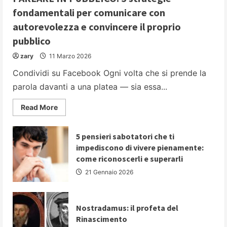
fondamentali per comunicare con
autorevolezza e convincere il proprio
pubblico
zary
11 Marzo 2026
Condividi su Facebook Ogni volta che si prende la
parola davanti a una platea — sia essa...
Read
Read More
more
about
PARLARE
IN
5 pensieri sabotatori che ti
PUBBLICO:
impediscono di vivere pienamente:
5
strategie
come riconoscerli e superarli
fondamentali
per
21 Gennaio 2026
comunicare
con
autorevolezza
e
convincere
Nostradamus: il profeta del
il
Rinascimento
proprio