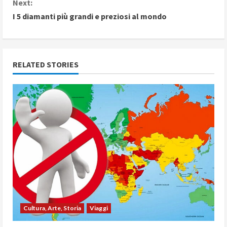
Next:
n
I 5 diamanti più grandi e preziosi al mondo
t
i
RELATED STORIES
n
u
e
R
e
a
d
Cultura, Arte, Storia
Viaggi
i