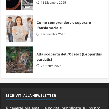
pubblico
13 Dicembre 2025
Come comprendere e superare
l’ansia sociale
7 Novembre 2025
Alla scoperta dell’Ocelot (Leopardus
pardalis)
2 Ottobre 2025
ISCRIVITI ALLA NEWSLETTER
Riceverai, via email, le novita' pubblicate sul nostro