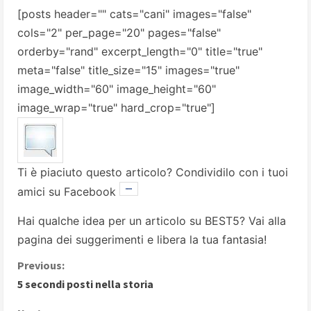
[posts header="" cats="cani" images="false"
cols="2" per_page="20" pages="false"
orderby="rand" excerpt_length="0" title="true"
meta="false" title_size="15" images="true"
image_width="60" image_height="60"
image_wrap="true" hard_crop="true"]
Ti è piaciuto questo articolo? Condividilo con i tuoi
amici su Facebook
Hai qualche idea per un articolo su BEST5? Vai alla
pagina dei suggerimenti
e libera la tua fantasia!
C
Previous:
5 secondi posti nella storia
o