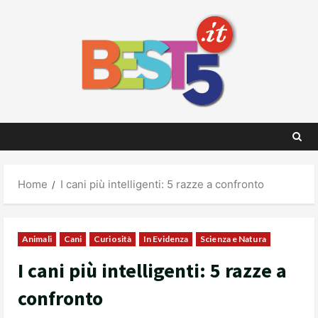
Skip
to
content
Home
I cani più intelligenti: 5 razze a confronto
Animali
Cani
Curiosità
In Evidenza
Scienza e Natura
I cani più intelligenti: 5 razze a
confronto