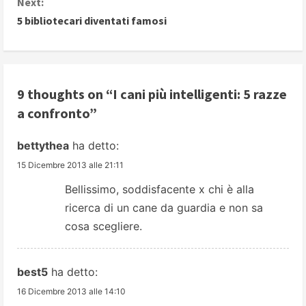
Next:
n
5 bibliotecari diventati famosi
t
i
9 thoughts on “
I cani più intelligenti: 5 razze
n
a confronto
”
u
bettythea
ha detto:
e
15 Dicembre 2013 alle 21:11
R
Bellissimo, soddisfacente x chi è alla
ricerca di un cane da guardia e non sa
e
cosa scegliere.
a
d
best5
ha detto:
16 Dicembre 2013 alle 14:10
i