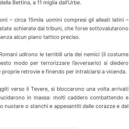
ella Bettina, a 11 miglia dall’Urbe.
ioni – circa 15mila uomini compresi gli alleati latini –
state schierate dai tribuni, che forse sottovalutarono
senza alcun piano tattico preciso.
omani udirono le terribili urla dei nemici (il costume
uesto modo per terrorizzare l’avversario) si diedero
proprie retrovie e finendo per intralciarsi a vicenda.
ggiti verso il Tevere, si bloccarono una volta arrivati
i trucidarono in massa: molti caddero combattendo e
 nuotare o stanchi e appesantiti dalle corazze e dal