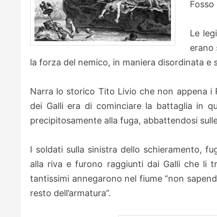
Fosso d
Le leg
erano 
la forza del nemico, in maniera disordinata e 
Narra lo storico Tito Livio che non appena i R
dei Galli era di cominciare la battaglia in q
precipitosamente alla fuga, abbattendosi sulle 
I soldati sulla sinistra dello schieramento, fu
alla riva e furono raggiunti dai Galli che l
tantissimi annegarono nel fiume “non sapendo
resto dell’armatura”.