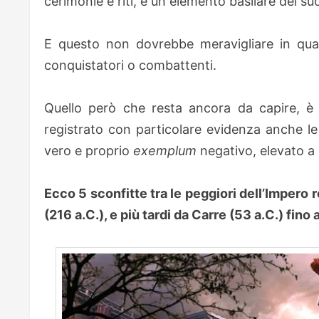
cerimonie e riti, è un elemento basilare del su
E questo non dovrebbe meravigliare in qua
conquistatori o combattenti.
Quello però che resta ancora da capire, è pe
registrato con particolare evidenza anche le
vero e proprio
exemplum
negativo, elevato a
Ecco 5 sconfitte tra le peggiori dell’Impero 
(216 a.C.), e più tardi da Carre (53 a.C.) fin