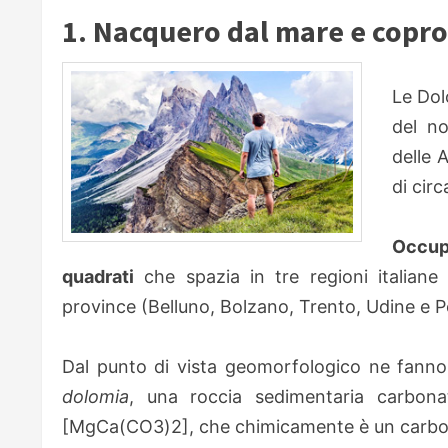
1. Nacquero dal mare e copro
Le Dol
del no
delle 
di cir
Occupa
quadrati
che spazia in tre regioni italiane 
province (Belluno, Bolzano, Trento, Udine e 
Dal punto di vista geomorfologico ne fanno 
dolomia
, una roccia sedimentaria carbona
[MgCa(CO3)2], che chimicamente è un carbon