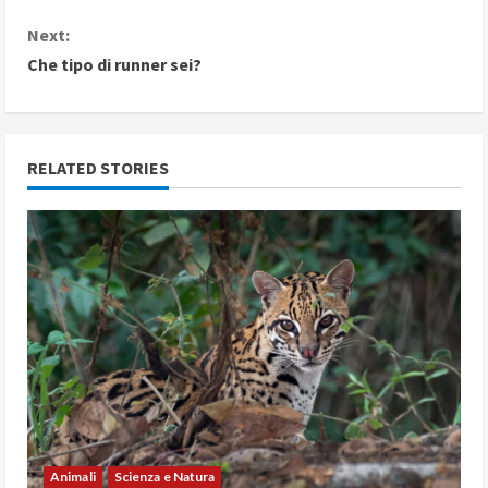
o
Next:
n
Che tipo di runner sei?
t
i
RELATED STORIES
n
u
e
R
e
a
d
Animali
Scienza e Natura