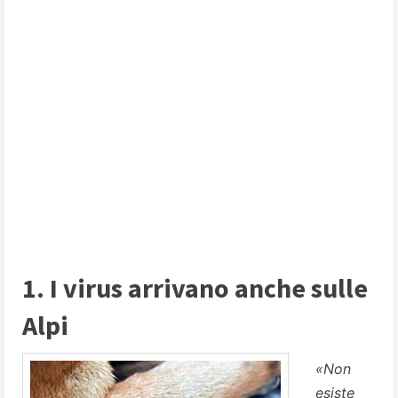
1. I virus arrivano anche sulle
Alpi
«Non
esiste