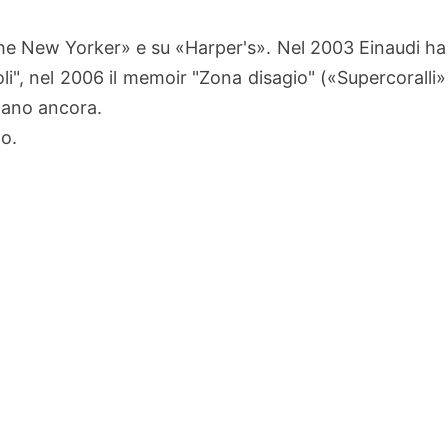
he New Yorker» e su «Harper's». Nel 2003 Einaudi ha
li", nel 2006 il memoir "Zona disagio" («Supercoralli»
ntano ancora.
zo.