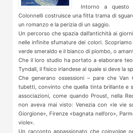
Intorno a questo 
Colonnelli costruisce una fitta trama di sguard
un romanzo e la perizia di un saggio.
Un percorso che spazia dall’antichità ai giorni
nelle infinite sfumature dei colori. Scopriamo 
verde smeraldo e il bianco di piombo, o amanti
Che il loro studio ha portato a elaborare teor
Tyndall, il fisico irlandese al quale si deve la s
Che generano ossessioni – pare che Van G
tubetti, convinto che quella tinta brillante e
associazioni, come quando Proust, nella Rec
non aveva mai visto: Venezia con «le vie scr
Giorgione», Firenze «bagnata nell’oro», Parma
viole».
Un racconto appassionato che coinvolge ogn