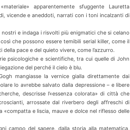
«materiale» apparentemente sfuggente Lauretta
i, vicende e aneddoti, narrati con i toni incalzanti di
 nostri e indaga i risvolti più enigmatici che si celano
così che possono essere temibili serial killer, come il
 della pace e del quieto vivere, come l’azzurro.
ie psicologiche e scientifiche, tra cui quelle di John
piegazione del perché il cielo è blu.
ogh mangiasse la vernice gialla direttamente dai
 solare lo avrebbe salvato dalla depressione – e libere
herche, descrisse l’«essenza colorata» di città che
oscianti, arrossate dal riverbero degli affreschi di
 «compatta e liscia, mauve e dolce nel riflesso delle
i campo del sapere, dalla storia alla matematica,