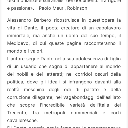
testimonianze e sull'analisi dei documenti. Tra rigore
e passione». - Paolo Mauri, Robinson
Alessandro Barbero ricostruisce in quest'opera la
vita di Dante, il poeta creatore di un capolavoro
immortale, ma anche un uomo del suo tempo, il
Medioevo, di cui queste pagine racconteranno il
mondo e i valori.
L'autore segue Dante nella sua adolescenza di figlio
di un usuario che sogna di appartenere al mondo
dei nobili e dei letterati; nei corridoi oscuri della
politica, dove gli ideali si infrangono davanti alla
realtà meschina degli odi di partito e della
corruzione dilagante; nei vagabondaggi dell'esiliato
che scopre l'incredibile varietà dell'Italia del
Trecento, fra metropoli commerciali e corti
cavalleresche.
Di Dante, proprio per la fama che lo accompagnava