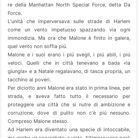
re della Manhattan North Special Force, detta Da
Force.
L'unità che imperversava sulle strade di Harlem
come un vento impetuoso spazzando via ogni
immondizia. Ma ora che Malone è finito in galera,
quel vento non soffia piú.
Malone e i suoi erano i piú svegli, i piú abili, i piú
veloci. Quelli che in città tenevano a bada «la
giungla» e a Natale regalavano, di tasca propria, un
tacchino ai poveri.
Per diciotto anni Malone era stato in prima linea, per
strada, e aveva fatto tutto il necessario per
proteggere una città che si nutre di ambizione e
corruzione, dove di pulito non c'è piú nessuno.
Compreso Malone stesso.
Ad Harlem era diventato una specie di intoccabile,
ma anche un sorvegliato a vista. All'improvviso però