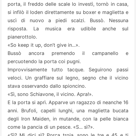
porta, il freddo delle scale lo investì, tornò in casa,
si infilò il loden direttamente su boxer e maglietta e
uscì di nuovo a piedi scalzi. Bussò. Nessuna
risposta. La musica era udibile anche sul
pianerottolo.
«So keep it up, don’t give in...».
Bussò ancora premendo il campanello e
percuotendo la porta coi pugni.
Improvvisamente tutto tacque. Seguirono passi
veloci. Un graffiare sul legno, segno che il vicino
stava osservando dallo spioncino.
«Sì, sono Schiavone, il vicino. Apra!».
E la porta si aprì. Apparve un ragazzo di neanche 16
anni. Brufoli, capelli lunghi, una maglietta bucata
degli Iron Maiden, in mutande, con la pelle bianca
come la pancia di un pesce. «S... sì?».
«Sì? Mi dici sì? Porca troia, sono le tre e 45 e ti