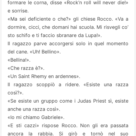
formare le corna, disse «Rock’n roll will never die!»
e sorrise.
«Ma sei deficiente o che?» gli chiese Rocco. «Va a
dormire, cicci, che domani hai scuola. Mi risvegli co’
sto schifo e ti faccio sbranare da Lupa!».
Il ragazzo parve accorgersi solo in quel momento
del cane. «Uh! Bellino».
«Bellina!».
«Che razza è?».
«Un Saint Rhemy en ardennes».
Il ragazzo scoppiò a ridere. «Esiste una razza
così?».
«Se esiste un gruppo come i Judas Priest sì, esiste
anche una razza così».
«Io mi chiamo Gabriele».
«E sti cazzi» rispose Rocco. Non gli era passata
ancora la rabbia. Si girò e tornò nel suo