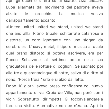
Aprì gli occhi e si tirò su di scatto. «Ma che...?».
Lupa allarmata dai movimenti del padrone aveva
alzato le orecchie. La musica veniva
dall’appartamento accanto.
«United united united we stand, united we stand
one and all!». Ritmo tribale, schitarrate catarrose e
distorte, un coro ignorante con uno slogan da
cerebrolesi. L’heavy metal, il tipo di musica al quale
quel brano distorto si poteva ascrivere, era per
Rocco Schiavone al settimo posto nella sua
graduatoria delle rotture di coglioni. Se suonato poi
alle tre e quarantacinque di notte, saliva di diritto al
nono. "Porca troia!" urlò e si alzò dal letto.
Dopo 10 giorni aveva preso confidenza col nuovo
appartamento di via Croix de Ville, non però con i
vicini. Soprattutto i dirimpettai. Gli toccava andare a
fare una visita. Alternative non ce n’erano. Aprì la