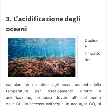
3. L'acidificazione degli
oceani
Duplice
è
l’impatto
del
cambiamento climatico sugli oceani: aumento della
temperatura per riscaldamento diretto e
acidificazione, processo dovuto all’assorbimento
della C0
in eccesso nell’acqua. In acqua, la CO
si
2
2