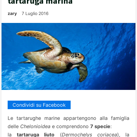
tartaruga marina
zary
7 Luglio 2016
Condividi su Facebook
Le tartarughe marine appartengono alla famiglia
delle
Chelonioidea
e comprendono
7 specie
:
la
tartaruga liuto
(
Dermochelys
coriacea
), la