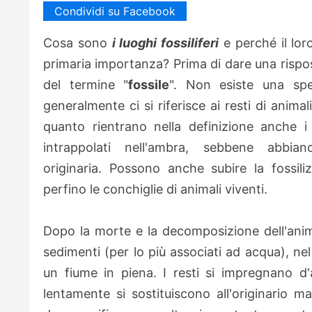
Condividi su Facebook
Cosa sono
i luoghi fossiliferi
e perché il lor
primaria importanza? Prima di dare una rispo
del termine "
fossile
". Non esiste una spe
generalmente ci si riferisce ai resti di animal
quanto rientrano nella definizione anche i 
intrappolati nell'ambra, sebbene abbi
originaria.
Possono anche subire la fossili
perfino le conchiglie di animali
viventi.
Dopo la morte e la decomposizione dell'animal
sedimenti (per lo più associati ad acqua), ne
un fiume in piena. I resti
si impregnano d'a
lentamente si sostituiscono all'originario ma