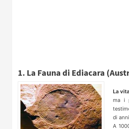
1. La Fauna di Ediacara (Austr
La vit
ma i p
testimo
di ann
A 1000