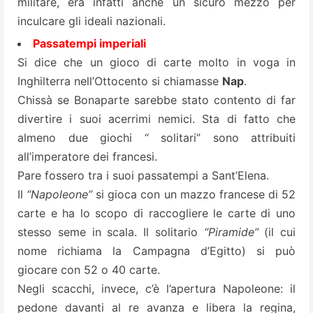
militare, era infatti anche un sicuro mezzo per
inculcare gli ideali nazionali.
Passatempi imperiali
Si dice che un gioco di carte molto in voga in
Inghilterra nell’Ottocento si chiamasse
Nap
.
Chissà se Bonaparte sarebbe stato contento di far
divertire i suoi acerrimi nemici. Sta di fatto che
almeno due giochi “ solitari” sono attribuiti
all’imperatore dei francesi.
Pare fossero tra i suoi passatempi a Sant’Elena.
Il
“Napoleone”
si gioca con un mazzo francese di 52
carte e ha lo scopo di raccogliere le carte di uno
stesso seme in scala. Il solitario
“Piramide”
(il cui
nome richiama la Campagna d’Egitto) si può
giocare con 52 o 40 carte.
Negli scacchi, invece, c’è l’apertura Napoleone: il
pedone davanti al re avanza e libera la regina,