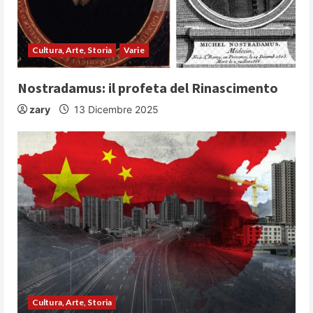
a
d
Cultura, Arte, Storia
Varie
i
Nostradamus: il profeta del Rinascimento
n
zary
13 Dicembre 2025
g
Cultura, Arte, Storia