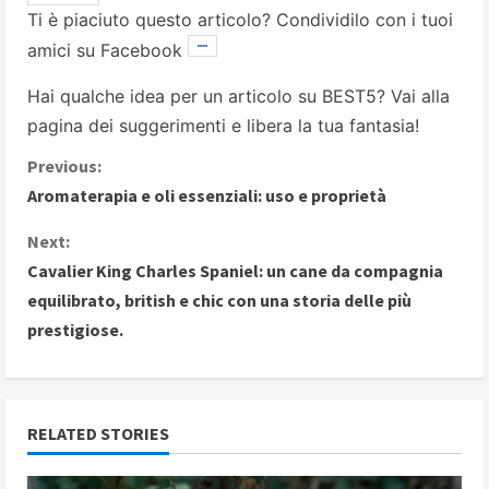
Ti è piaciuto questo articolo? Condividilo con i tuoi
amici su Facebook
Hai qualche idea per un articolo su BEST5? Vai alla
pagina dei suggerimenti
e libera la tua fantasia!
C
Previous:
Aromaterapia e oli essenziali: uso e proprietà
o
Next:
n
Cavalier King Charles Spaniel: un cane da compagnia
equilibrato, british e chic con una storia delle più
t
prestigiose.
i
n
RELATED STORIES
u