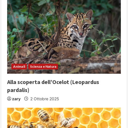
e
R
e
a
d
i
Animali
Scienza e Natura
n
Alla scoperta dell’Ocelot (Leopardus
g
pardalis)
zary
2 Ottobre 2025