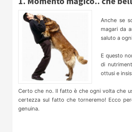
1. Momento magico.. che bell
Anche se so
magari da a
saluto a ogni
E questo no
di nutriment
ottusi e in
Certo che no. Il fatto è che ogni volta che 
certezza sul fatto che torneremo! Ecco perche
genuina.