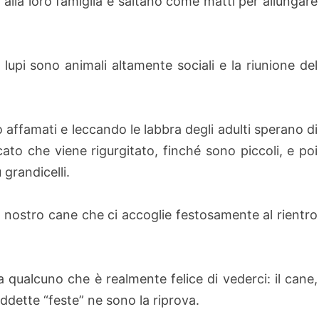
 alla loro famiglia e saltano come matti per allungare
i lupi sono animali altamente sociali e la riunione del
no affamati e leccando le labbra degli adulti sperano di
cato che viene rigurgitato, finché sono piccoli, e poi
 grandicelli.
il nostro cane che ci accoglie festosamente al rientro
 qualcuno che è realmente felice di vederci: il cane,
iddette “feste” ne sono la riprova.