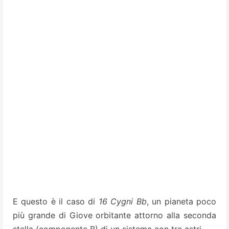
E questo è il caso di
16 Cygni Bb
, un pianeta poco
più grande di Giove orbitante attorno alla seconda
stella (componente B) di un sistema con tre astri.