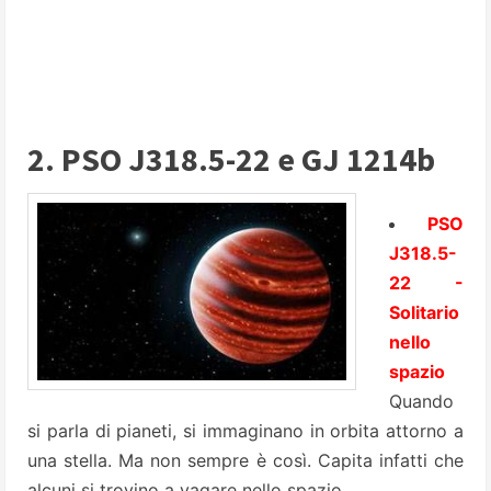
2. PSO J318.5-22 e GJ 1214b
PSO
J318.5-
22 -
Solitario
nello
spazio
Quando
si parla di pianeti, si immaginano in orbita attorno a
una stella. Ma non sempre è così. Capita infatti che
alcuni si trovino a vagare nello spazio.