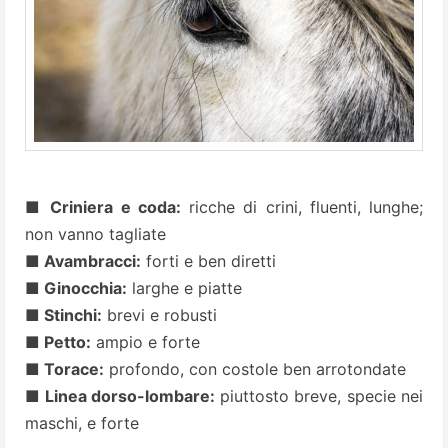
■ Criniera e coda:
ricche di crini, fluenti, lunghe;
non vanno tagliate
■ Avambracci:
forti e ben diretti
■ Ginocchia:
larghe e piatte
■ Stinchi:
brevi e robusti
■ Petto:
ampio e forte
■ Torace:
profondo, con costole ben arrotondate
■ Linea dorso-lombare:
piuttosto breve, specie nei
maschi, e forte