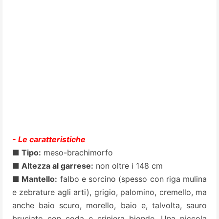
- Le caratteristiche
■ Tipo:
meso-brachimorfo
■ Altezza al garrese:
non oltre i 148 cm
■ Mantello:
falbo e sorcino (spesso con riga mulina
e zebrature agli arti), grigio, palomino, cremello, ma
anche baio scuro, morello, baio e, talvolta, sauro
bruciato con coda e criniera bionde. Una piccola