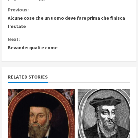
C
Previous:
Alcune cose che un uomo deve fare prima che finisca
o
l’estate
n
Next:
Bevande: quali e come
t
i
n
RELATED STORIES
u
e
R
e