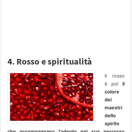
4. Rosso e spiritualità
Il rosso
è poi
il
colore
dei
maestri
dello
spirito
che accompagnano l’adepto nel suo percorso