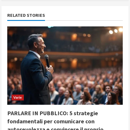
i
n
RELATED STORIES
u
e
R
e
a
d
i
Varie
n
PARLARE IN PUBBLICO: 5 strategie
fondamentali per comunicare con
g
autorevolezza e convincere il proprio