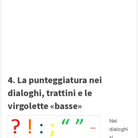
4. La punteggiatura nei
dialoghi, trattini e le
virgolette «basse»
Nei
dialoghi
si