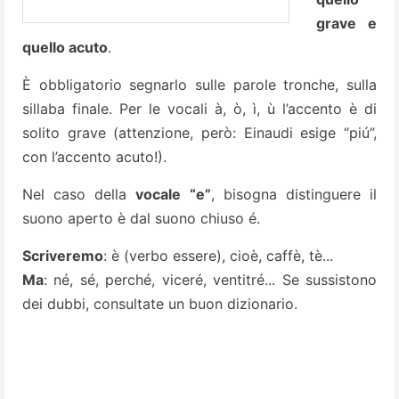
grave e
quello acuto
.
È obbligatorio segnarlo sulle parole tronche, sulla
sillaba finale. Per le vocali à, ò, ì, ù l’accento è di
solito grave (attenzione, però: Einaudi esige “piú”,
con l’accento acuto!).
Nel caso della
vocale “e”
, bisogna distinguere il
suono aperto è dal suono chiuso é.
Scriveremo
: è (verbo essere), cioè, caffè, tè...
Ma
: né, sé, perché, viceré, ventitré... Se sussistono
dei dubbi, consultate un buon dizionario.