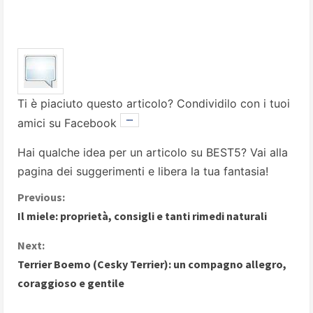
Ti è piaciuto questo articolo? Condividilo con i tuoi
amici su Facebook
Hai qualche idea per un articolo su BEST5? Vai alla
pagina dei suggerimenti
e libera la tua fantasia!
C
Previous:
Il miele: proprietà, consigli e tanti rimedi naturali
o
Next:
n
Terrier Boemo (Cesky Terrier): un compagno allegro,
coraggioso e gentile
t