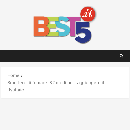
Skip
to
content
Home
Smettere di fumare: 32 modi per raggiungere il
risultato