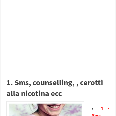
1. Sms, counselling, , cerotti
alla nicotina ecc
1 -
Sms