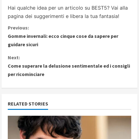
Hai qualche idea per un articolo su BEST5? Vai alla
pagina dei suggerimenti
e libera la tua fantasia!
C
Previous:
Gomme invernali: ecco cinque cose da sapere per
o
guidare sicuri
n
Next:
Come superare la delusione sentimentale ed i consigli
t
per ricominciare
i
n
RELATED STORIES
u
e
R