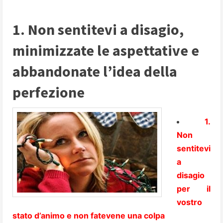
1. Non sentitevi a disagio,
minimizzate le aspettative e
abbandonate l’idea della
perfezione
1
.
Non
sentitevi
a
disagio
per il
vostro
stato d’animo e non fatevene una colpa