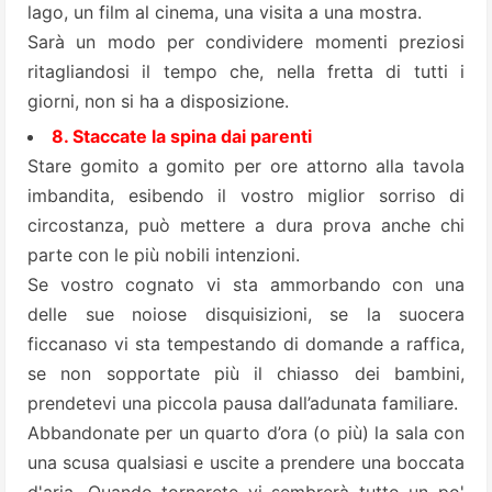
lago, un film al cinema, una visita a una mostra.
Sarà un modo per condividere momenti preziosi
ritagliandosi il tempo che, nella fretta di tutti i
giorni, non si ha a disposizione.
8. Staccate la spina dai parenti
Stare gomito a gomito per ore attorno alla tavola
imbandita, esibendo il vostro miglior sorriso di
circostanza, può mettere a dura prova anche chi
parte con le più nobili intenzioni.
Se vostro cognato vi sta ammorbando con una
delle sue noiose disquisizioni, se la suocera
ficcanaso vi sta tempestando di domande a raffica,
se non sopportate più il chiasso dei bambini,
prendetevi una piccola pausa dall’adunata familiare.
Abbandonate per un quarto d’ora (o più) la sala con
una scusa qualsiasi e uscite a prendere una boccata
d'aria. Quando tornerete vi sembrerà tutto un po'