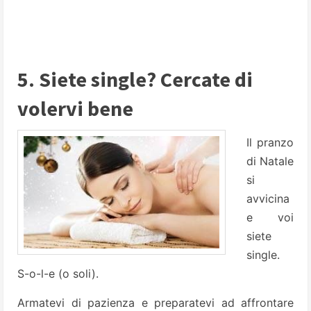
5. Siete single? Cercate di
volervi bene
Il pranzo
di Natale
si
avvicina
e voi
siete
single.
S-o-l-e (o soli).
Armatevi di pazienza e preparatevi ad affrontare