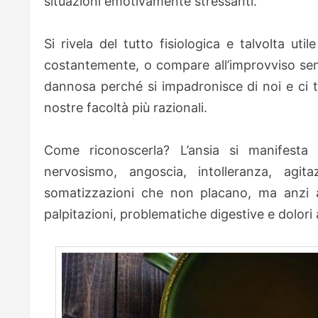
situazioni emoti­vamente stressanti.
Si rivela del tutto fisiologica e talvolta ut
costantemente, o compare all’improv­viso s
dannosa perché si impadronisce di noi e ci t
nostre facoltà più razionali.
Come riconoscerla? L’ansia si manifesta
nervosismo, angoscia, intolleranza, agit
somatizzazioni che non placano, ma anzi au
palpi­tazioni, problematiche digestive e dolori a