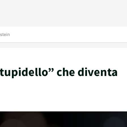
nstein
“stupidello” che diventa