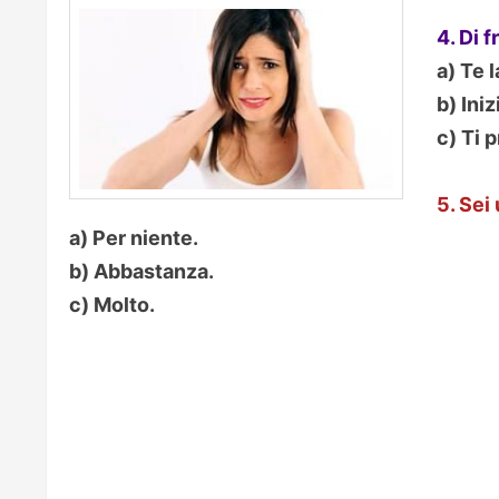
4. Di 
a) Te 
b) Iniz
c) Ti p
5. Sei
a) Per niente.
b) Abbastanza.
c) Molto.