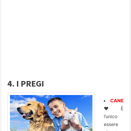
4. I PREGI
CANE
♥ È
l’unico
essere