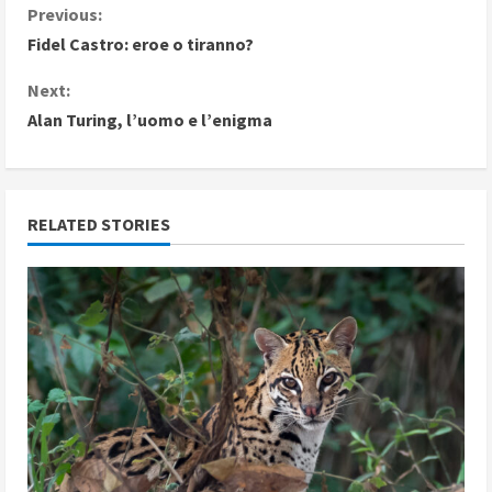
C
Previous:
Fidel Castro: eroe o tiranno?
o
Next:
n
Alan Turing, l’uomo e l’enigma
t
i
RELATED STORIES
n
u
e
R
e
a