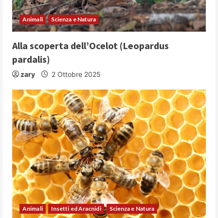
d
Animali
Scienza e Natura
i
Alla scoperta dell’Ocelot (Leopardus
n
pardalis)
g
zary
2 Ottobre 2025
Animali
Insetti ed Aracnidi
Scienza e Natura