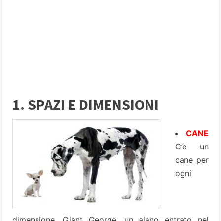
1. SPAZI E DIMENSIONI
CANE
C’è un
cane per
ogni
dimensione. Giant George, un
alano
entrato nel