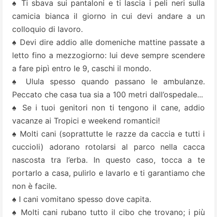
♠ Ti sbava sui pantaloni e ti lascia i peli neri sulla
camicia bianca il giorno in cui devi andare a un
colloquio di lavoro.
♠ Devi dire addio alle domeniche mattine passate a
letto fino a mezzogiorno: lui deve sempre scendere
a fare pipì entro le 9, caschi il mondo.
♠ Ulula spesso quando passano le ambulanze.
Peccato che casa tua sia a 100 metri dall’ospedale...
♠ Se i tuoi genitori non ti tengono il cane, addio
vacanze ai Tropici e weekend romantici!
♠ Molti cani (soprattutte le razze da caccia e tutti i
cuccioli) adorano rotolarsi al parco nella cacca
nascosta tra l’erba. In questo caso, tocca a te
portarlo a casa, pulirlo e lavarlo e ti garantiamo che
non è facile.
♠ I cani vomitano spesso dove capita.
♠ Molti cani rubano tutto il cibo che trovano; i più