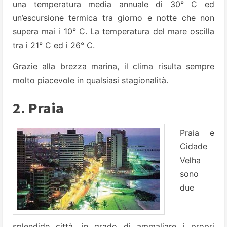
una temperatura media annuale di 30° C ed
un’escursione termica tra giorno e notte che non
supera mai i 10° C. La temperatura del mare oscilla
tra i 21° C ed i 26° C.
Grazie alla brezza marina, il clima risulta sempre
molto piacevole in qualsiasi stagionalità.
2. Praia
Praia e
Cidade
Velha
sono
due
splendide città, in grado di ammaliare i propri