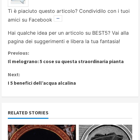
Ti è piaciuto questo articolo? Condividilo con i tuoi
amici su Facebook
Hai qualche idea per un articolo su BEST5? Vai alla
pagina dei suggerimenti
e libera la tua fantasia!
C
Previous:
Il melograno: 5 cose su questa straordinaria pianta
o
Next:
n
I 5 benefici dell’acqua alcalina
t
i
RELATED STORIES
n
u