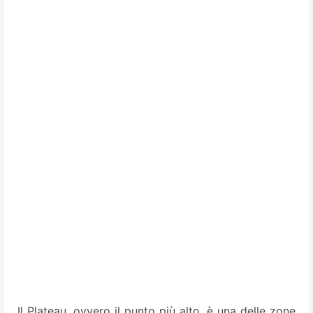
Il Plateau, ovvero il punto più alto, è una delle zone