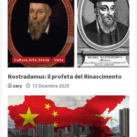
e
R
e
a
d
Cultura, Arte, Storia
Varie
i
Nostradamus: il profeta del Rinascimento
n
zary
13 Dicembre 2025
g