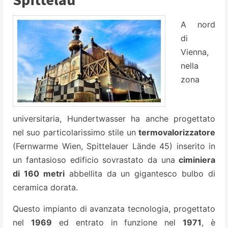
A nord
di
Vienna,
nella
zona
universitaria, Hundertwasser ha anche progettato
nel suo particolarissimo stile un
termovalorizzatore
(Fernwarme Wien, Spittelauer Lände 45) inserito in
un fantasioso edificio sovrastato da una
ciminiera
di 160 metri
abbellita da un gigantesco bulbo di
ceramica dorata.
Questo impianto di avanzata tecnologia, progettato
nel
1969
ed entrato in funzione nel
1971
, è