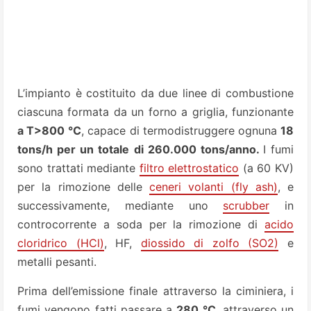
L’impianto è costituito da due linee di combustione
ciascuna formata da un forno a griglia, funzionante
a T>800 °C
, capace di termodistruggere ognuna
18
tons/h per un totale di 260.000 tons/anno.
I fumi
sono trattati mediante
filtro elettrostatico
(a 60 KV)
per la rimozione delle
ceneri volanti (fly ash)
, e
successivamente, mediante uno
scrubber
in
controcorrente a soda per la rimozione di
acido
cloridrico (HCl)
, HF,
diossido di zolfo
(SO2)
e
metalli pesanti.
Prima dell’emissione finale attraverso la ciminiera, i
fumi vengono fatti passare a
280 °C
, attraverso un