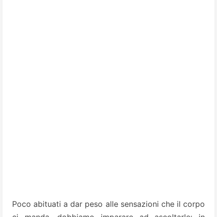
Poco abituati a dar peso alle sensazioni che il corpo
ci manda, dobbiamo imparare ad ascoltarle: in