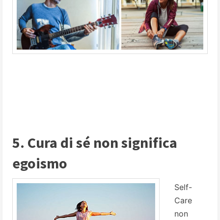
5. Cura di sé non significa
egoismo
Self-
Care
non