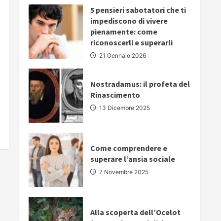
PARLARE
5 pensieri sabotatori che ti
IN
PUBBLICO:
impediscono di vivere
5
pienamente: come
strategie
fondamentali
riconoscerli e superarli
per
comunicare
21 Gennaio 2026
con
autorevolezza
e
convincere
Nostradamus: il profeta del
il
Rinascimento
proprio
pubblico
13 Dicembre 2025
Come comprendere e
superare l’ansia sociale
7 Novembre 2025
Alla scoperta dell’Ocelot