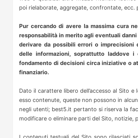
poi rielaborate, aggregate, confrontate, ecc. 
Pur cercando di avere la massima cura nel p
responsabilità in merito agli eventuali danni
derivare da possibili errori o imprecision
delle informazioni, soprattutto laddove i 
fondamento di decisioni circa iniziative o a
finanziario.
Dato il carattere libero dell’accesso al Sito 
esso contenute, queste non possono in alcun m
negli utenti; best5.it pertanto si riserva la f
modificare o eliminare parti del Sito, notizie, p
I contenuti testuali del Sito sono rilasciati