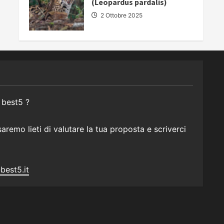
(Leopardus pardalis)
2 Ottobre 2025
 best5 ?
remo lieti di valutare la tua proposta e scriverci
best5.it