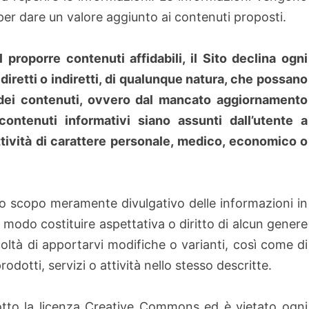
per dare un valore aggiunto ai contenuti proposti.
roporre contenuti affidabili, il Sito declina ogni
 diretti o indiretti, di qualunque natura, che possano
i dei contenuti, ovvero dal mancato aggiornamento
contenuti informativi siano assunti dall’utente a
ttività di carattere personale, medico, economico o
e lo scopo meramente divulgativo delle informazioni in
odo costituire aspettativa o diritto di alcun genere
acoltà di apportarvi modifiche o varianti, così come di
rodotti, servizi o attività nello stesso descritte.
 sotto la licenza Creative Commons ed è vietato ogni