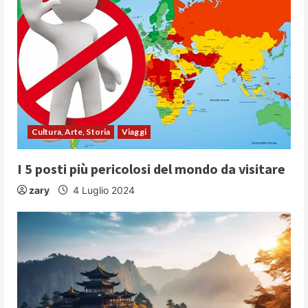
e
R
e
a
d
Cultura, Arte, Storia
Viaggi
i
I 5 posti più pericolosi del mondo da visitare
n
zary
4 Luglio 2024
g