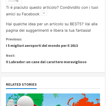
Ti è piaciuto questo articolo? Condividilo con i tuoi
amici su Facebook
Hai qualche idea per un articolo su BEST5? Vai alla
pagina dei suggerimenti
e libera la tua fantasia!
C
Previous:
I 5 migliori aeroporti del mondo per il 2013
o
Next:
n
Il Labrador: un cane dal carattere meraviglioso
t
i
RELATED STORIES
n
u