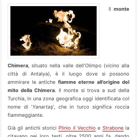
Il
monte
Chimera
, situato nella valle dell'Olimpo (vicino alla
città di Antalya), è il luogo dove si possono
ammirare le antiche
fiamme eterne all'origine del
mito della Chimera
. Il monte si trova a sud della
Turchia, in una zona geografica oggi identificata col
nome di '
Yanartaş
', che in turco significa roccia
fiammeggiante.
Già gli antichi storici
Plinio il Vecchio
e
Strabone
la
citavano nei loro testi, oltre 2500 anni fa, dando