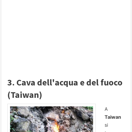
3. Cava dell'acqua e del fuoco
(Taiwan)
A
Taiwan
si