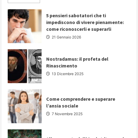
more
about
PARLARE
IN
5 pensieri sabotatori che ti
PUBBLICO:
impediscono di vivere pienamente:
5
strategie
come riconoscerli e superarli
fondamentali
per
21 Gennaio 2026
comunicare
con
autorevolezza
e
convincere
Nostradamus: il profeta del
il
Rinascimento
proprio
pubblico
13 Dicembre 2025
Come comprendere e superare
l’ansia sociale
7 Novembre 2025